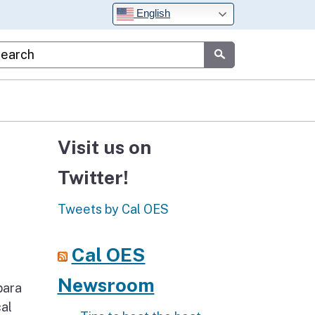
English
stom Google Search
Submit
Visit us on
Twitter!
Tweets by Cal OES
Cal OES
Newsroom
para
cal