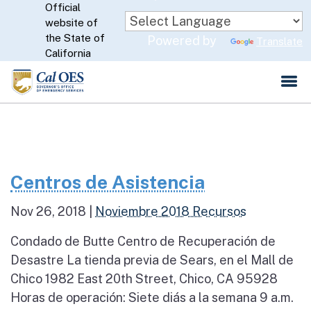
Official
Skip
website of
to
CA.gov
the State of
Powered by
Translate
Main
California
Content
Centros de Asistencia
Nov 26, 2018
|
Noviembre 2018 Recursos
Condado de Butte Centro de Recuperación de
Desastre La tienda previa de Sears, en el Mall de
Chico 1982 East 20th Street, Chico, CA 95928
Horas de operación: Siete diás a la semana 9 a.m.